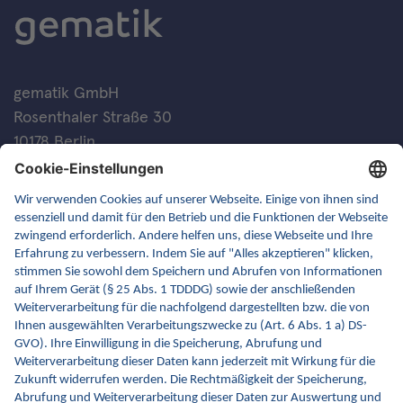
gematik GmbH
Rosenthaler Straße 30
10178 Berlin
Kontakt
FAQ
Newsletter
Fachveranstaltungen