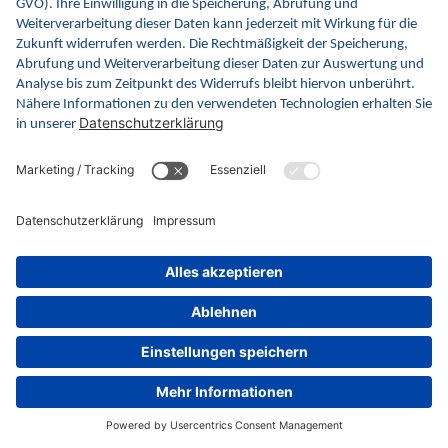
Bleiben Sie auf dem Laufenden mit
dem WhatsApp Channel des TI Status .
Channel abonnieren
gematik GmbH
Rosenthaler Straße 30
10178 Berlin