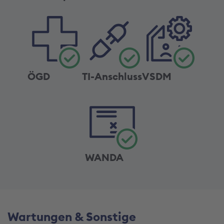
ÖGD
TI-Anschluss
VSDM
WANDA
Wartungen & Sonstige