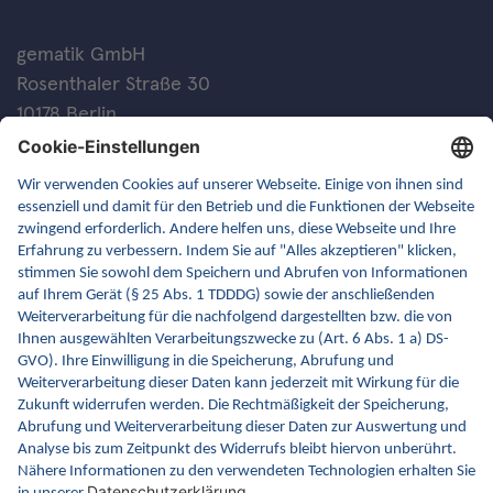
gematik GmbH
Rosenthaler Straße 30
10178 Berlin
Kontakt
FAQ
Newsletter
Fachveranstaltungen
Glossar