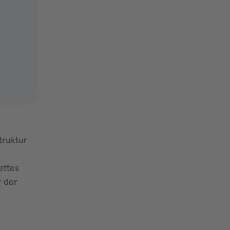
truktur
ettes
r der