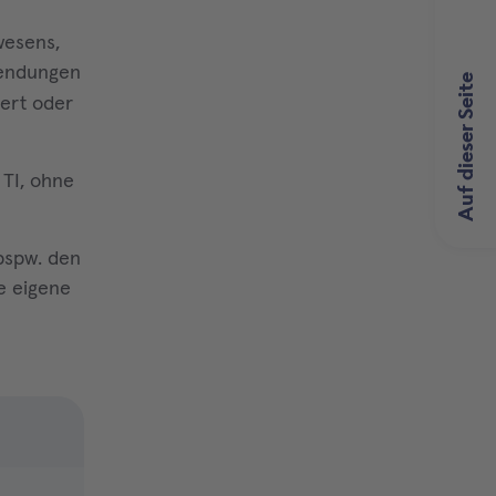
wesens,
endungen
Auf dieser Seite
iert oder
 TI, ohne
(bspw. den
ie eigene