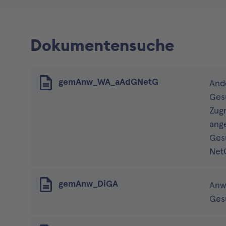
Dokumentensuche
gemAnw_WA_aAdGNetG
And
Ges
Zugr
ang
Ges
Net
gemAnw_DiGA
Anw
Ges