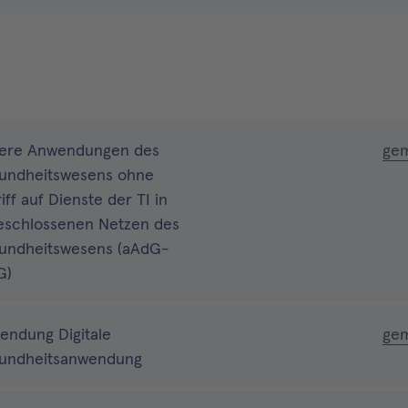
ere Anwendungen des
ge
undheitswesens ohne
iff auf Dienste der TI in
eschlossenen Netzen des
undheitswesens (aAdG-
G)
endung Digitale
ge
undheitsanwendung