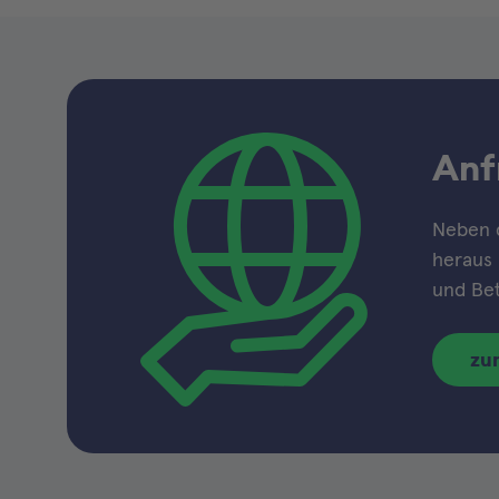
Anf
Neben 
heraus 
und Bet
zu