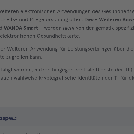
en weiteren elektronischen Anwendungen des Gesundheits
undheits- und Pflegeforschung offen. Diese
W
eiteren
An
w
nicht
d
WANDA Smart
– werden
von der gematik spezifiz
r elektronischen Gesundheitskarte.
ner Weiteren Anwendung für Leistungserbringer über die
te zugreifen kann.
tätigt werden, nutzen hingegen zentrale Dienste der TI 
 auch wahlweise kryptografische Identitäten der TI für d
spw.: