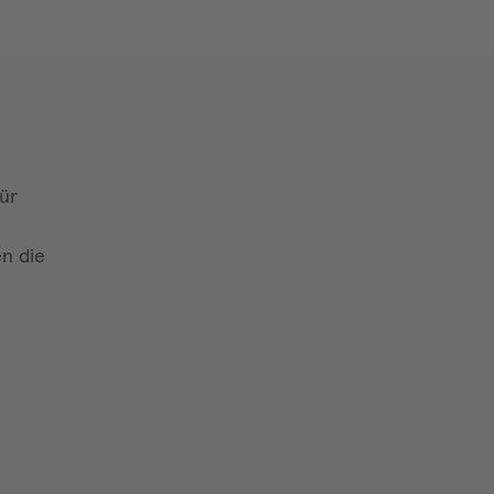
ür
en die