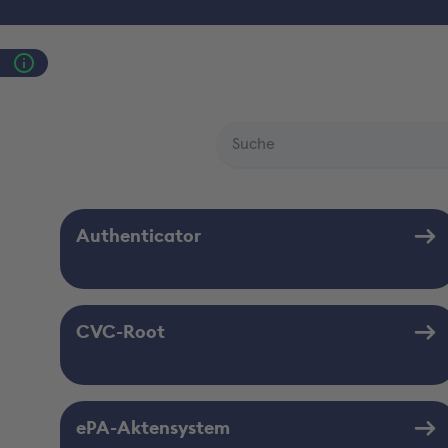
Authenticator
CVC-Root
ePA-Aktensystem