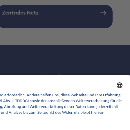
Zentrales Netz
gematik.de
ina.gematik.de
gemspec.gematik.de
gemmunity.de
github