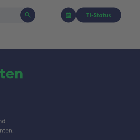
TI-Status
nten
nd
nten.