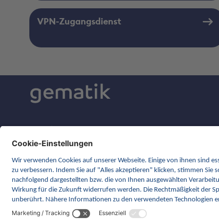
VPN-Zugangsdienst
gematik GmbH
Rosenthaler Straße 30
10178 Berlin
Kontakt