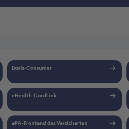
Basis-Consumer
eHealth-CardLink
ePA-Frontend des Versicherten