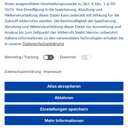
FAQ
Newsletter
Fachveranstaltungen
Glossar
gematik.de
ina.gematik.de
gemspec.gematik.de
gemmunity.de
github
Datenschutz
Impressum
Barrierefreiheitserklärung
Videos in Gebärdensprache