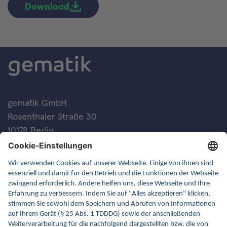
Download
gematik GmbH
Rosenthaler Straße 30
10178 Berlin
Kontakt