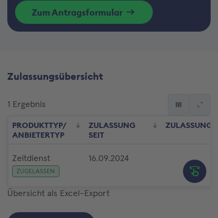
Zum Antragsformular
Zulassungsübersicht
1
Ergebnis
Spalten ein 
Tabel
PRODUKTTYP/
ZULASSUNG
ZULASSUNG B
ANBIETERTYP
SEIT
Zeitdienst
16.09.2024
ZUGELASSEN
Übersicht als Excel-Export