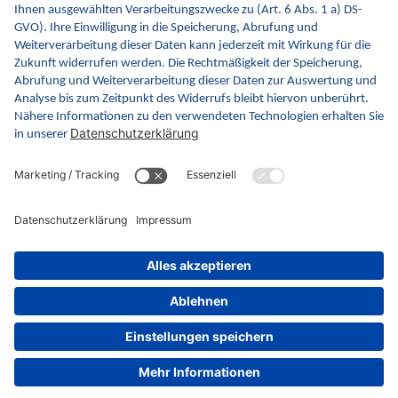
FAQ
Newsletter
Fachveranstaltungen
Glossar
gematik.de
ina.gematik.de
gemspec.gematik.de
gemmunity.de
github
Datenschutz
Impressum
Barrierefreiheitserklärung
Videos in Gebärdensprache
ANB Beispielimplementierungen