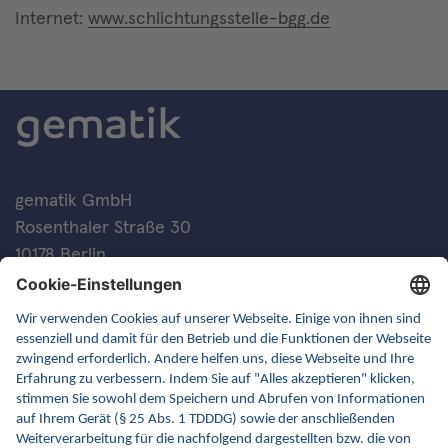
Internet:
www.schlichtungsstelle-bgg.de
gematik GmbH
Rosenthaler Straße 30
10178 Berlin
Kontakt