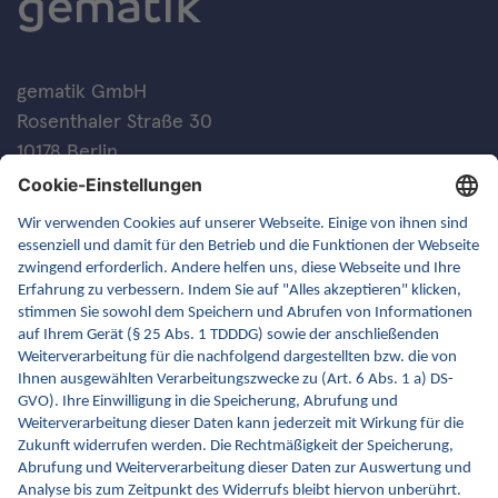
gematik GmbH
Rosenthaler Straße 30
10178 Berlin
Kontakt
FAQ
Newsletter
Fachveranstaltungen
Glossar