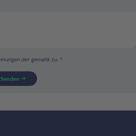
immungen
der gematik zu.
*
Senden