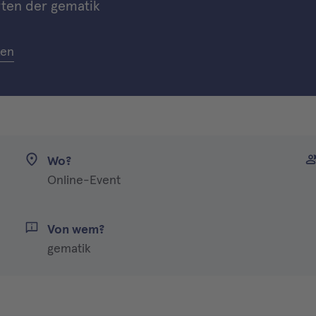
rten der gematik
ken
Wo?
Online-Event
Von wem?
gematik