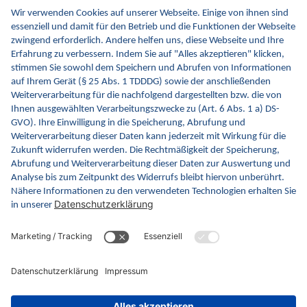
Kontakt
FAQ
Newsletter
Fachveranstaltungen
Glossar
gematik.de
ina.gematik.de
gemspec.gematik.de
gemmunity.de
github