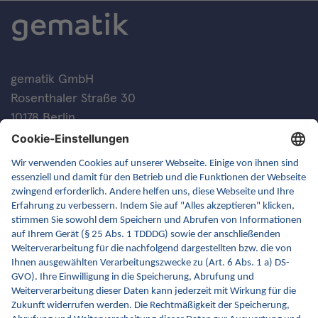
gematik GmbH
Rosenthaler Straße 30
10178 Berlin
Kontakt
FAQ
Newsletter
Fachveranstaltungen