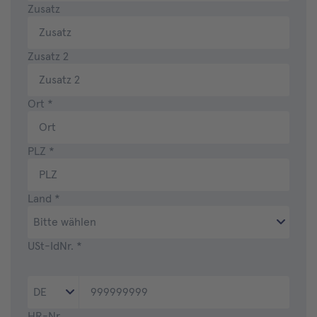
Zusatz
Zusatz 2
Ort
*
PLZ
*
Land
*
USt-IdNr.
*
HR-Nr.