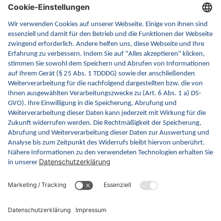
Kontakt
FAQ
Newsletter
Fachveranstaltungen
Glossar
gematik.de
ina.gematik.de
gemspec.gematik.de
gemmunity.de
github