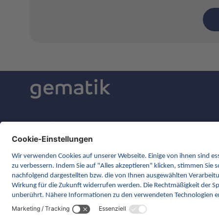
gematik GmbH
Rosenthaler Straße 30
10178 Berlin
Kontakt