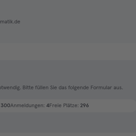
matik.de
twendig. Bitte füllen Sie das folgende Formular aus.
:
300
Anmeldungen:
4
Freie Plätze:
296