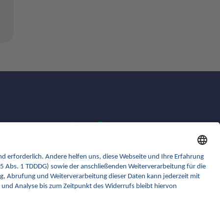
gematik.de
ina.gematik.de
gemspec.gematik.de
gemmunity.de
github