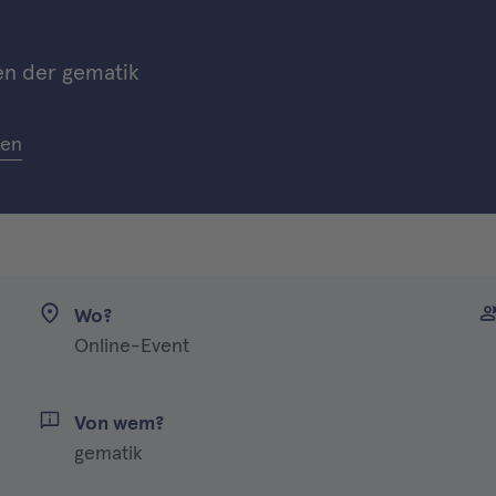
en der gematik
ken
Wo?
Online-Event
Von wem?
gematik