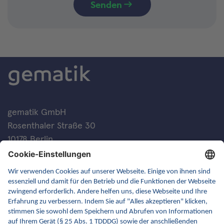
Senden
gematik GmbH
Rosenthaler Straße 30
10178 Berlin
Kontakt