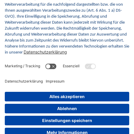
FAQ
Newsletter
Fachveranstaltungen
Glossar
gematik.de
ina.gematik.de
gemspec.gematik.de
gemmunity.de
github
Datenschutz
Impressum
Barrierefreiheitserklärung
Videos in Gebärdensprache